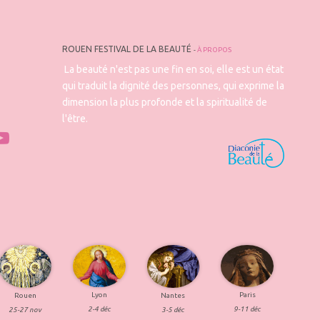
ROUEN FESTIVAL DE LA BEAUTÉ
-
À PROPOS
La beauté n'est pas une fin en soi, elle est un état
qui traduit la dignité des personnes, qui exprime la
dimension la plus profonde et la spiritualité de
l'être.
Lyon
Paris
Rouen
Nantes
2-4 déc
9-11 déc
25-27 nov
3-5 déc