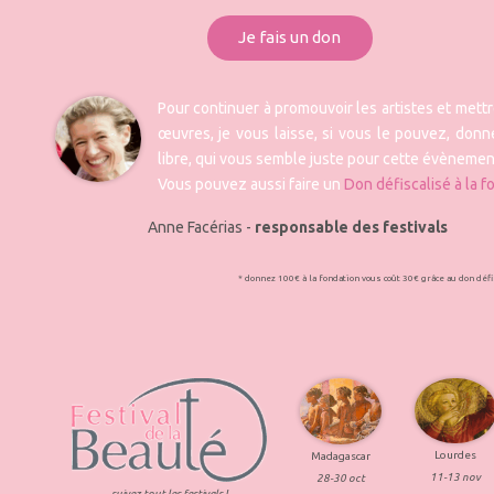
Je fais un don
Pour continuer à promouvoir les artistes et mett
œuvres, je vous laisse, si vous le pouvez, donne
libre, qui vous semble juste pour cette évènemen
Vous pouvez aussi faire un
Don défiscalisé à la f
Anne Facérias -
responsable des festivals
* donnez 100€ à la fondation vous coût 30€ grâce au don déf
Lourdes
Madagascar
11-13 nov
28-30 oct
suivez tout les festivals !