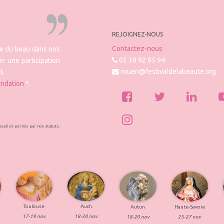
REJOIGNEZ-NOUS
Contactez-nous
re du beau dans nos
02 38 92 95 94
r une participation
rouen@festivaldelabeaute.org
t.
ondation
*.
iscalisé permis par nos statuts.
Toulouse
Auch
Haute-Savoie
Autun
17-19 nov
18-20 nov
25-27 nov
18-20 nov