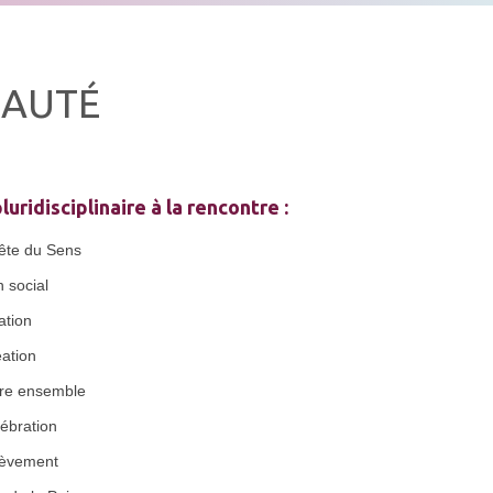
EAUTÉ
uridisciplinaire à la rencontre :
ête du Sens
 social
ation
ation
re ensemble
lébration
lèvement